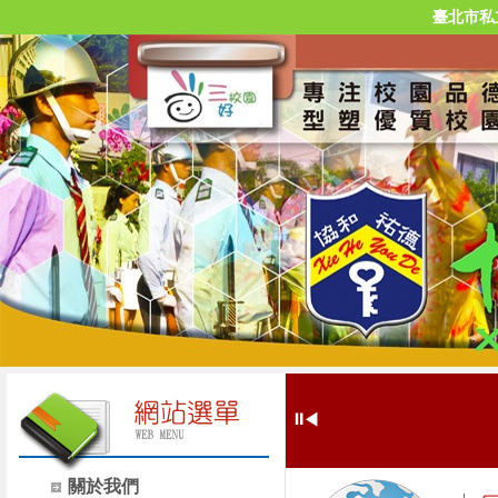
臺北市私
⏸
◀
關於我們