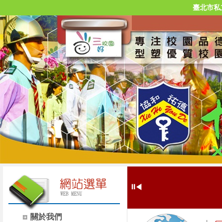
臺北市私
⏸
◀
關於我們