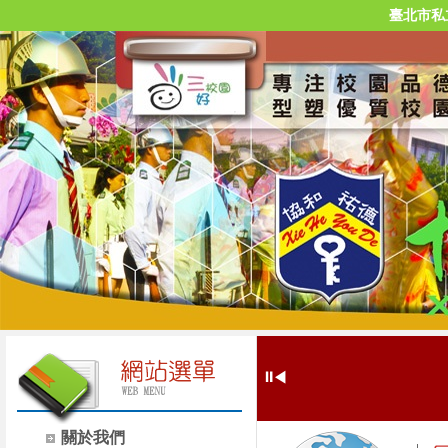
臺北市私
⏸
◀
關於我們