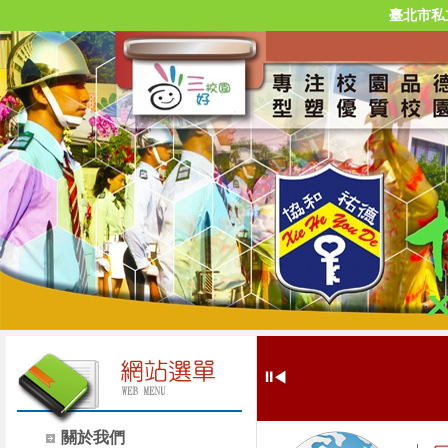
臺北市私
⏸
◀
關於我們