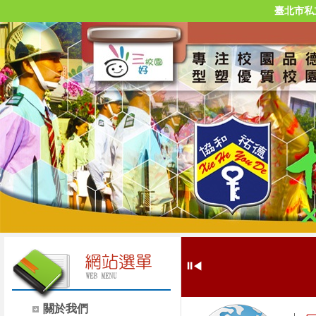
臺北市私
⏸
◀
關於我們