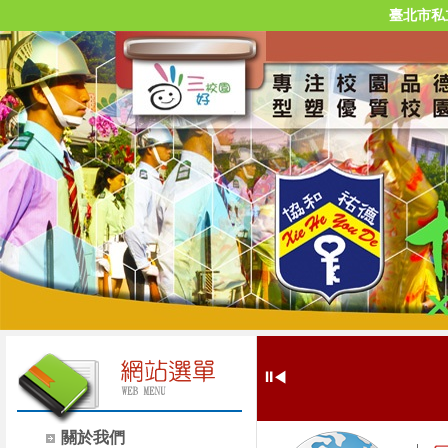
臺北市私
⏸
◀
關於我們