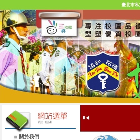
臺北市私
⏸
◀
關於我們