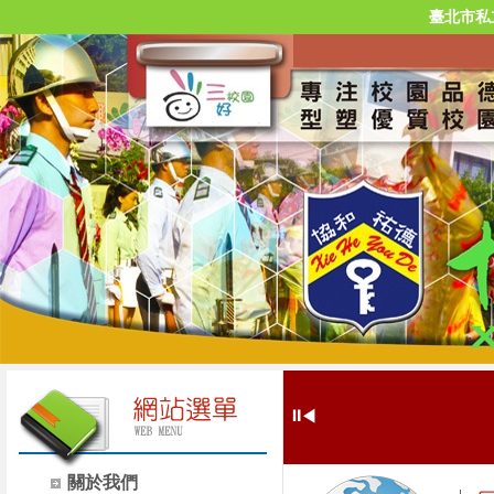
臺北市私
⏸
◀
關於我們