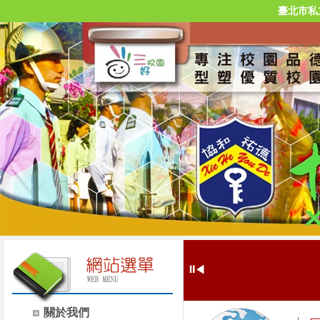
臺北市私
⏸
◀
關於我們