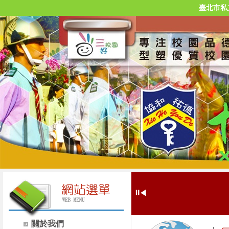
臺北市私
⏸
◀
關於我們