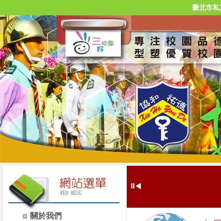
臺北市私
⏸
◀
關於我們