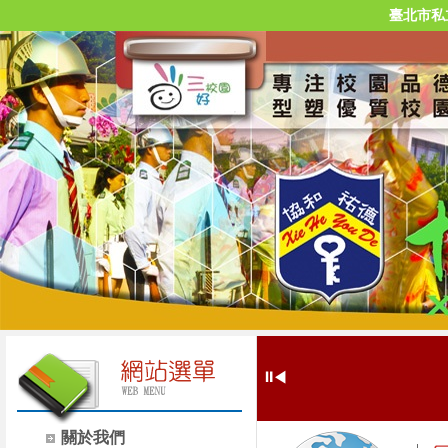
臺北市私
⏸
◀
關於我們