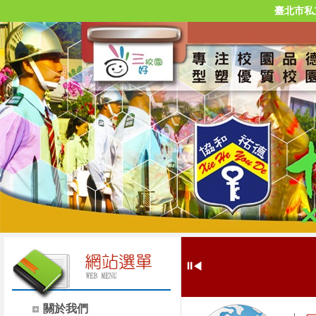
臺北市私
⏸
◀
關於我們