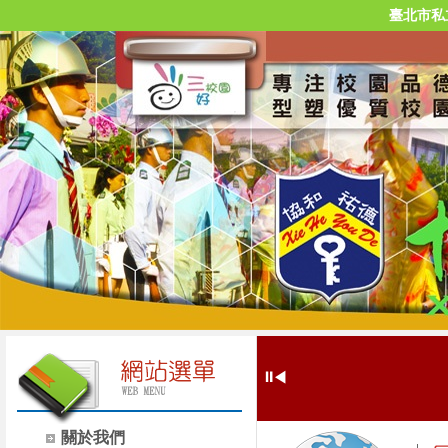
臺北市私
⏸
◀
關於我們