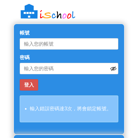
帳號
密碼
輸入錯誤密碼達3次，將會鎖定帳號。