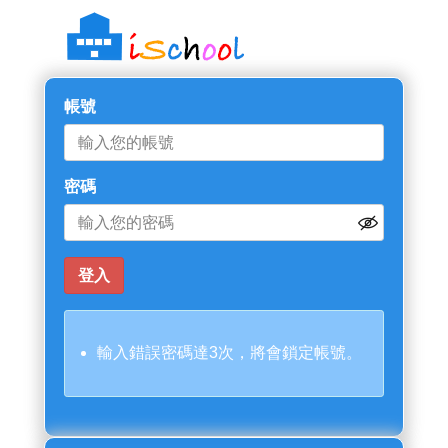
帳號
密碼
輸入錯誤密碼達3次，將會鎖定帳號。