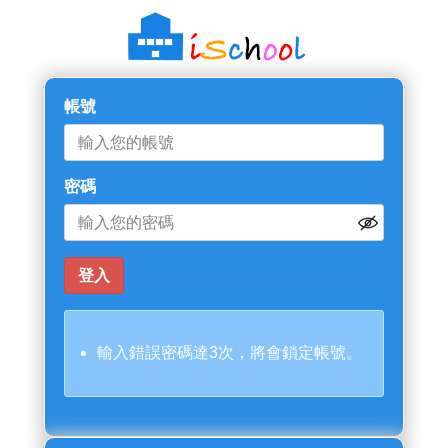
帳號
密碼
輸入錯誤密碼達3次，將會鎖定帳號。