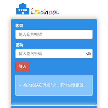
帳號
密碼
輸入錯誤密碼達3次，將會鎖定帳號。